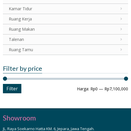
Kamar Tidur
Ruang Kerja
Ruang Makan
Talenan
Ruang Tamu
Filter by price
Filter
M
M
Harga:
Rp0
—
Rp7,100,000
h
h
Showroom
JL. Raya Soekarno Hatta KM. 6, Jepara, Jawa Tengah.