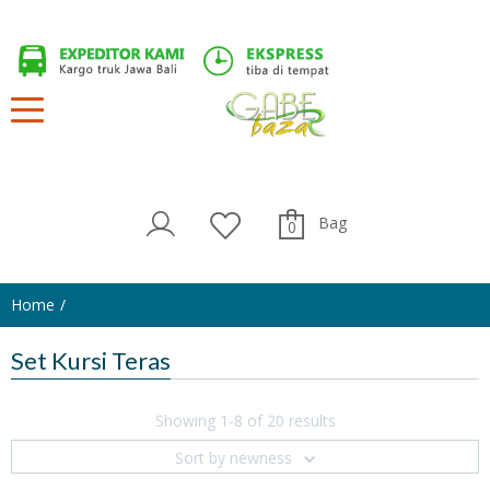
Bag
0
Home
Set Kursi Teras
Showing 1-8 of 20 results
Sort by newness