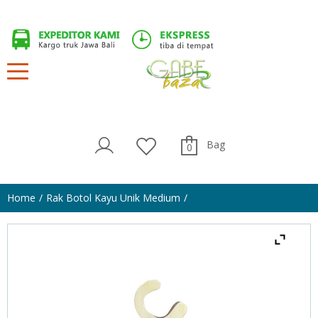
Bag
0
Home
Rak Botol Kayu Unik Medium