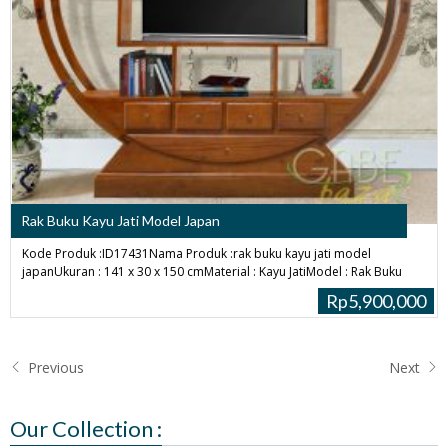
Rak Buku Kayu Jati Model Japan
Kode Produk :ID17431Nama Produk :rak buku kayu jati model
japanUkuran : 141 x 30 x 150 cmMaterial : Kayu JatiModel : Rak Buku
Rp5,900,000
Previous
Next
Our Collection :