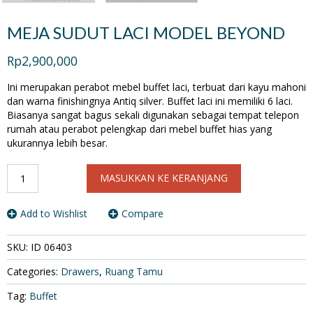
MEJA SUDUT LACI MODEL BEYOND
Rp2,900,000
Ini merupakan perabot mebel buffet laci, terbuat dari kayu mahoni
dan warna finishingnya Antiq silver. Buffet laci ini memiliki 6 laci.
Biasanya sangat bagus sekali digunakan sebagai tempat telepon
rumah atau perabot pelengkap dari mebel buffet hias yang
ukurannya lebih besar.
Kuantitas
MASUKKAN KE KERANJANG
MEJA
SUDUT
LACI
Add to Wishlist
Compare
MODEL
BEYOND
SKU:
ID 06403
Categories:
Drawers
,
Ruang Tamu
Tag:
Buffet