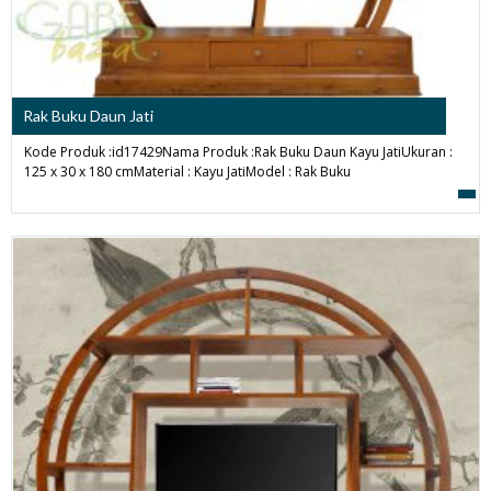
Rak Buku Daun Jati
Kode Produk :id17429Nama Produk :Rak Buku Daun Kayu JatiUkuran :
125 x 30 x 180 cmMaterial : Kayu JatiModel : Rak Buku