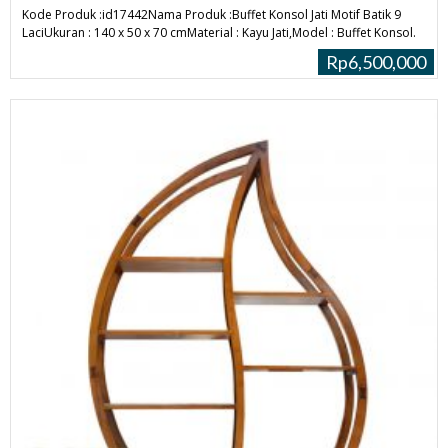
Kode Produk :id17442Nama Produk :Buffet Konsol Jati Motif Batik 9
LaciUkuran : 140 x 50 x 70 cmMaterial : Kayu Jati,Model : Buffet Konsol.
Rp6,500,000